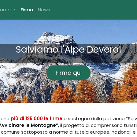
Siamo
Firma
News
Salviamo l'Alpe Devero!
Firma qui
 Sono
più di 125.000 le firme
a sostegno della petizione “Salv
Avvicinare le Montagne”
, il progetto di comprensorio turist
ne comune sottoposto a norme di tutela europee, nazionali e r