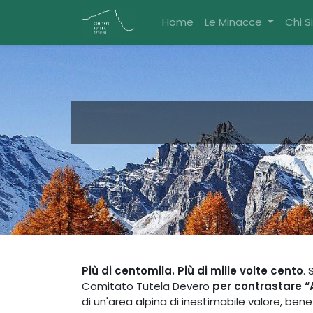
Home
Le Minacce
Chi 
Più di centomila. Più di mille volte cento
.
Comitato Tutela Devero
per contrastare “
di un'area alpina di inestimabile valore, be