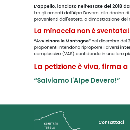
L’appello, lanciato nell’estate del 2018 
tra gli amanti dell’Alpe Devero, alle decine d
provenienti dall'estero, a dimostrazione del r
La minaccia non è sventata!
“Avvicinare le Montagne”
nel dicembre del 2
proponenti intendono riproporre i diversi
inte
complessivo (VAS) confidando in una loro più
La petizione è viva, firma a
“Salviamo l'Alpe Devero!”
Contattaci