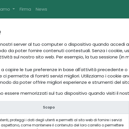
Siamo
Firma
News
e
dai nostri server al tuo computer o dispositivo quando accedi 
modo da poter fornire contenuti contestuali. Senza i cookie, 
attività sul nostro sito web. Per esempio, la tua sessione (
i a capire le tue preferenze in base all'attività precedente 
che ci permette di fornirti servizi migliori. Utilizziamo i cooki
in modo da poter offrire migliori esperienze e strumenti del sito
essere memorizzati sul tuo dispositivo quando visiti il nost
Scopo
tenti, proteggi i dati degli utenti e permetti al sito web di fornire i servizi
si aspettano, come mantenere il contenuto del loro carrello o permettere