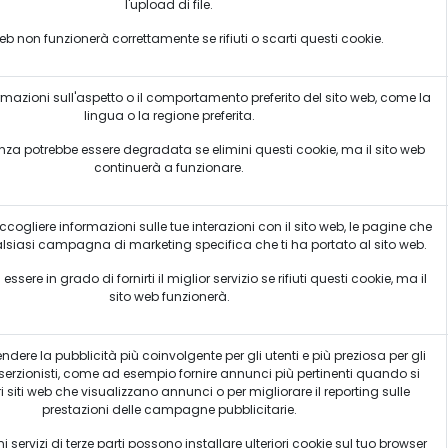
l'upload di file.
 web non funzionerà correttamente se rifiuti o scarti questi cookie.
rmazioni sull'aspetto o il comportamento preferito del sito web, come la
lingua o la regione preferita.
nza potrebbe essere degradata se elimini questi cookie, ma il sito web
continuerà a funzionare.
accogliere informazioni sulle tue interazioni con il sito web, le pagine che
alsiasi campagna di marketing specifica che ti ha portato al sito web.
sere in grado di fornirti il miglior servizio se rifiuti questi cookie, ma il
sito web funzionerà.
rendere la pubblicità più coinvolgente per gli utenti e più preziosa per gli
 inserzionisti, come ad esempio fornire annunci più pertinenti quando si
ri siti web che visualizzano annunci o per migliorare il reporting sulle
prestazioni delle campagne pubblicitarie.
Politica privacy
 servizi di terze parti possono installare ulteriori cookie sul tuo browser