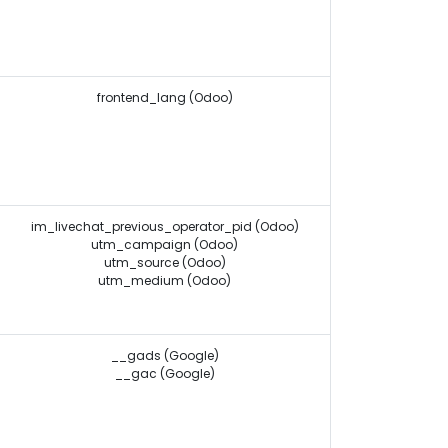
frontend_lang (Odoo)
im_livechat_previous_operator_pid (Odoo)
utm_campaign (Odoo)
utm_source (Odoo)
utm_medium (Odoo)
__gads (Google)
__gac (Google)