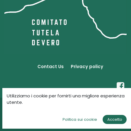
Contact Us
Privacy policy
Utilizziamo i cookie per fornirti una migliore esperienza
utente.
Copyright © Comitato Tutela Devero - CF:
93045660037
English (UK)
Politica sui cookie
Accetto
Powered by
- The #1
Open Source eCommerce