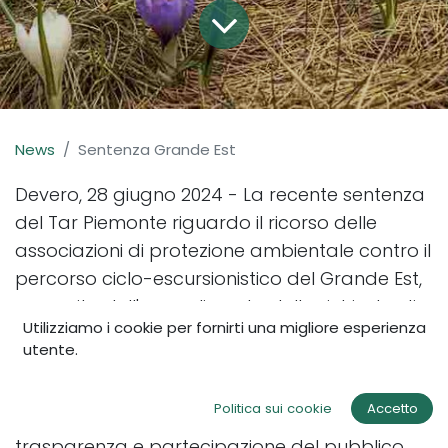
News
Sentenza Grande Est
Devero, 28 giugno 2024 - La recente sentenza
del Tar Piemonte riguardo il ricorso delle
associazioni di protezione ambientale contro il
percorso ciclo-escursionistico del Grande Est,
a seguito dell'accoglimento della richiesta di
Utilizziamo i cookie per fornirti una migliore esperienza
sospensiva dei lavori e la successiva
utente.
conferma da parte del Consiglio di Stato,
pone interrogativi sul suo esito.
Politica sui cookie
Accetto
Senza voler entrare nel merito del diritto, sulla
trasparenza e partecipazione del pubblico